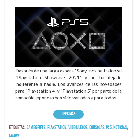
Después de una larga espera “Sony” nos ha traído su
“Playstation Showcase 2021” y no ha dejado
indiferente a nadie.
Los avances de las novedades
para “Playstation 4” y “Playstation 5” por parte de la
compañía japonesa han sido variadas y para todos…
Leer más
Etiquetas:
game&riffs
,
playstation
,
videojuegos
,
consolas
,
ps5
,
Noticias
,
marvel