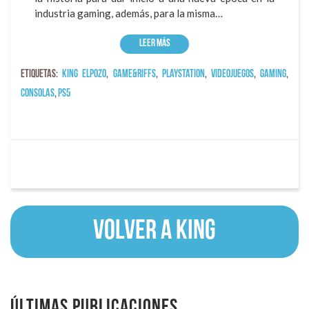
industria gaming, además, para la misma…
Leer más
Etiquetas:
king elpozo
,
game&riffs
,
playstation
,
videojuegos
,
gaming
,
consolas
,
ps5
Volver a KING
Últimas publicaciones