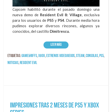
Capcom
habilitó durante el pasado domingo una
nueva demo de
Resident Evil 8: Village
, exclusiva
para los usuarios de
PS5
y
PS4
. Durante media hora
pudimos explorar diversos rincones, algunos ya
conocidos, del castillo
Dimitrescu
.
Leer más
Etiquetas:
game&riffs
,
xbox
,
estrenos videojuegos
,
steam
,
consolas
,
ps5
,
Noticias
,
Resident Evil
Impresiones tras 2 meses de PS5 y Xbox