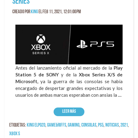
Series
Creado por
King
el Feb 11, 2021, 12:01:00 PM
Antes del lanzamiento oficial al mercado de la
Play
Station 5 de SONY
y de la
Xbox Series X/S de
Microsoft,
ya la guerra de las consolas se había
encargado de despertar grandes expectativas y los
usuarios de ambas marcas esperaban con ansias la
…
Leer más
Etiquetas:
king elpozo
,
game&riffs
,
gaming
,
consolas
,
ps5
,
Noticias
,
2021
,
Xbox S