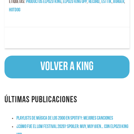
Etiquetas:
productos ElPozo KING
,
ElPozo King Upp
,
Récord
,
Esttik
,
burger
,
Hotdog
Volver a KING
Últimas publicaciones
Playlists de música de los 2000 en Spotify: mejores canciones
¿Cómo fue el Low Festival 2026? Spoiler: muy, muy bien… con ElPozo King