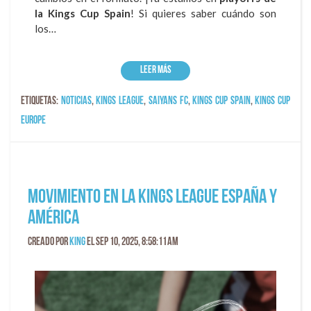
la Kings Cup Spain
! Si quieres saber cuándo son
los…
Leer más
Etiquetas:
Noticias
,
kings league
,
Saiyans FC
,
Kings Cup Spain
,
Kings Cup
Europe
Movimiento en la Kings League España y
América
Creado por
King
el Sep 10, 2025, 8:58:11 AM