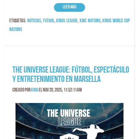
Leer más
Etiquetas:
Noticias
,
fútbol
,
kings league
,
KWC Nations
,
Kings World Cup
Nations
The Universe League: fútbol, espectáculo
y entretenimiento en Marsella
Creado por
King
el Nov 20, 2025, 11:52:11 AM