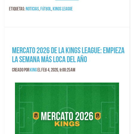
Etiquetas:
Noticias
,
fútbol
,
kings league
Mercato 2026 de la Kings League: empieza
la semana más loca del año
Creado por
King
el Feb 4, 2026, 9:00:25 AM